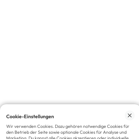
reparieren lässt, wählt die Marke statt Neuware. Reuse wird
so neue Produktbeziehung statt Verzicht.
Wie nutzt Decathlon strategische Partnerschaften
für Skalierung?
Allein geht Zirkularität nicht, starke Partner schon. Mit
Rebike Shop-in-Shop: Sie refurbishen E-Bikes, Decathlon
gibt Fläche und Kunden. Win-win für beide, Umwelt und
Kund:innen. Kiess: Refurbishment braucht Expertise,
Prozesse, Vertrauen. Textilrecycling mit Recyc’Elit trennt
Mischgewebe chemisch für neuen Rohstoffkreislauf. Diese
Kooperationen schließen Lücken strategisch, machen
lineares zu zirkulärem Modell messbar skalierbar. Lektion:
Nicht alles selbst können, aber wissen wo verstärken.
Cookie-Einstellungen
Plattformen wie koorvi helfen beim Sprung von Idee zu
Wir verwenden Cookies. Dazu gehören notwendige Cookies für
zirkulärem Geschäftsmodell.
den Betrieb der Seite sowie optionale Cookies für Analyse und
Marketing. Du kannst alle Cookies akzeptieren oder individuelle