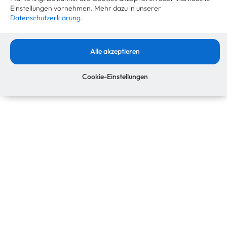
Einstellungen vornehmen. Mehr dazu in unserer
Datenschutzerklärung.
Alle akzeptieren
✉️ Werde ein Insider.
Cookie-Einstellungen
Erhalte
exklusive Einblicke, Branchentrends und
Neuigkeiten
zu Trade-In, Refurbishment und Resale
direkt in dein Postfach.
Kein Spam, versprochen 🙌🏼