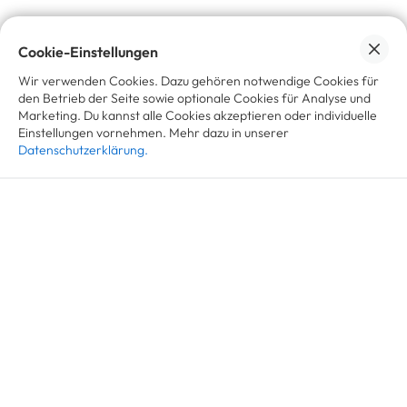
koorvi liefert dafür die ideale
Infrastruktur.“
-
Kristina Kölling, Head of Environment und
Cookie-Einstellungen
Circular Economy, Tchibo
Wir verwenden Cookies. Dazu gehören notwendige Cookies für
den Betrieb der Seite sowie optionale Cookies für Analyse und
Marketing. Du kannst alle Cookies akzeptieren oder individuelle
Einstellungen vornehmen. Mehr dazu in unserer
Datenschutzerklärung.
Alle akzeptieren
Cookie-Einstellungen
Starte jetzt mit Resale.
Verkaufe gewinnbringend generalüberholte Produkte,
Retouren und B-Ware!
Termin buchen