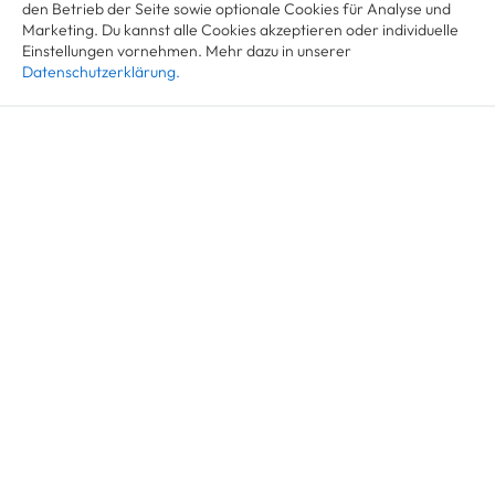
solche Systeme.
den Betrieb der Seite sowie optionale Cookies für Analyse und
Marketing. Du kannst alle Cookies akzeptieren oder individuelle
Einstellungen vornehmen. Mehr dazu in unserer
Datenschutzerklärung.
Alle akzeptieren
✉️ Werde ein Insider.
Cookie-Einstellungen
Erhalte
exklusive Einblicke, Branchentrends und
Neuigkeiten
zu Trade-In, Refurbishment und Resale
direkt in dein Postfach.
Kein Spam, versprochen 🙌🏼